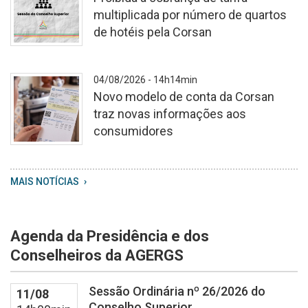
multiplicada por número de quartos
de hotéis pela Corsan
Cópia
04/08/2026 - 14h14min
de
Novo modelo de conta da Corsan
Consultas
traz novas informações aos
e
consumidores
Audiência
Públicas
WhatsApp
MAIS NOTÍCIAS
Image
2026
08
Agenda da Presidência e dos
04
at
Conselheiros da AGERGS
13
59
Sessão Ordinária nº 26/2026 do
11/08
20
Conselho Superior