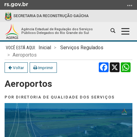
Ir
para
SECRETARIA DA RECONSTRUÇÃO GAÚCHA
o
conteúdo
Agência Estadual de Regulação dos Serviços
Abrir
Alter
Ir
Públicos Delegados do Rio Grande do Sul
a
a
para
Início
busca
nave
o
Inicial
Serviços Regulados
do
menu
Aeroportos
conteúdo
Ir
Facebook
X
Wh
Voltar
Imprimir
para
a
Aeroportos
busca
POR DIRETORIA DE QUALIDADE DOS SERVIÇOS