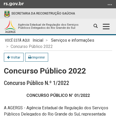
Ir
para
SECRETARIA DA RECONSTRUÇÃO GAÚCHA
o
conteúdo
Agência Estadual de Regulação dos Serviços
Abrir
Alter
Ir
Públicos Delegados do Rio Grande do Sul
a
a
para
Início
busca
nave
o
Inicial
Serviços e informações
do
menu
Concurso Público 2022
conteúdo
Ir
Voltar
Imprimir
para
a
Concurso Público 2022
busca
Concurso Público N.º 1/2022
CONCURSO PÚBLICO N° 01/2022
A AGERGS - Agência Estadual de Regulação dos Serviços
Públicos Delegados do Rio Grande do Sul, representada