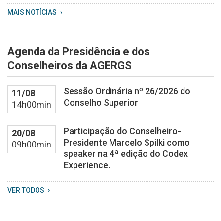
WhatsApp
MAIS NOTÍCIAS
Image
2026
08
Agenda da Presidência e dos
04
at
Conselheiros da AGERGS
13
59
Sessão Ordinária nº 26/2026 do
11/08
20
Conselho Superior
14h00min
Participação do Conselheiro-
20/08
Presidente Marcelo Spilki como
09h00min
speaker na 4ª edição do Codex
Experience.
VER TODOS