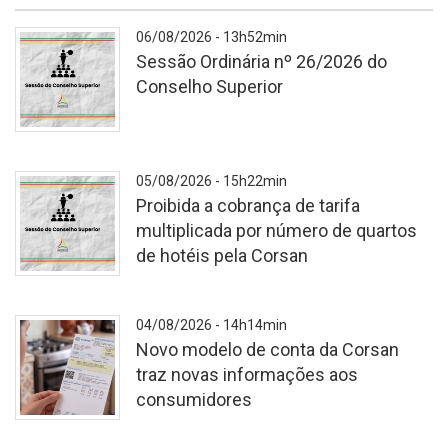
06/08/2026 - 13h52min
Sessão Ordinária nº 26/2026 do
Conselho Superior
A
05/08/2026 - 15h22min
Proibida a cobrança de tarifa
multiplicada por número de quartos
de hotéis pela Corsan
Cópia
04/08/2026 - 14h14min
de
Novo modelo de conta da Corsan
Consultas
traz novas informações aos
e
consumidores
Audiência
Públicas