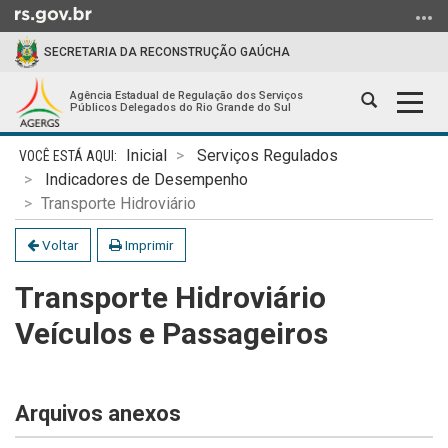
Ir
para
SECRETARIA DA RECONSTRUÇÃO GAÚCHA
o
conteúdo
Agência Estadual de Regulação dos Serviços
Abrir
Alter
Ir
Públicos Delegados do Rio Grande do Sul
a
a
para
Início
busca
nave
o
Inicial
Serviços Regulados
do
menu
Indicadores de Desempenho
conteúdo
Ir
Transporte Hidroviário
para
Voltar
Imprimir
a
busca
Transporte Hidroviário
Veículos e Passageiros
Arquivos anexos