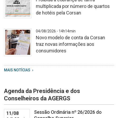
multiplicada por número de quartos
de hotéis pela Corsan
Cópia
04/08/2026 - 14h14min
de
Novo modelo de conta da Corsan
Consultas
traz novas informações aos
e
consumidores
Audiência
Públicas
WhatsApp
MAIS NOTÍCIAS
Image
2026
08
Agenda da Presidência e dos
04
at
Conselheiros da AGERGS
13
59
Sessão Ordinária nº 26/2026 do
11/08
20