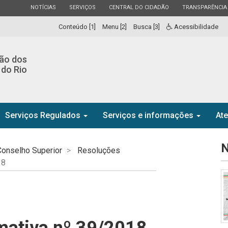
ESTADO
ESTADO
ESTADO
ESTADO
NOTÍCIAS
SERVIÇOS
CENTRAL DO CIDADÃO
TRANSPARÊNCIA
Conteúdo [1]
Menu [2]
Busca [3]
Acessibilidade
ção dos
 do Rio
Serviços Regulados
Serviços e informações
At
N
Conselho Superior
Resoluções
18