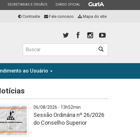
ESTADO
ESTADO
ESTADO
SECRETARIAS E ÓRGÃOS
DIÁRIO OFICIAL
Contraste
Fale conosco
Mapa do site
Buscar
endimento ao Usuário
otícias
06/08/2026 - 13h52min
Sessão Ordinária nº 26/2026
do Conselho Superior