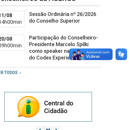
3
9
Sessão Ordinária nº 26/2026
11/08
0
do Conselho Superior
14h00min
Participação do Conselheiro-
20/08
Presidente Marcelo Spilki
09h00min
como speaker na 4ª edição
do Codex Experience.
ER TODOS
Anterior
Pausar
Próximo