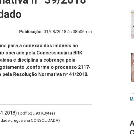
mativa nº 39/2018
A
idado
Publicação:
01/08/2018 às 08h06min
ios para a conexão dos imóveis ao
C
io operado pela Concessionária BRK
d
iana e disciplina a cobrança pela
C
esgotamento ,conforme o processo 2117-
e
e pela Resolução Normativa nº 41/2018.
A
P
W
M
I
2
41 2018)
(.pdf 625,93 KBytes)
0
ilidade uruguaiana CONSOLIDADA)
A
0
at
C