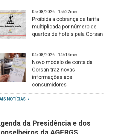
05/08/2026 - 15h22min
Proibida a cobrança de tarifa
multiplicada por número de
quartos de hotéis pela Corsan
ópia
04/08/2026 - 14h14min
e
Novo modelo de conta da
onsultas
Corsan traz novas
informações aos
udiência
consumidores
úblicas
hatsApp
AIS NOTÍCIAS
mage
026
8
genda da Presidência e dos
4
onselheiros da AGERGS