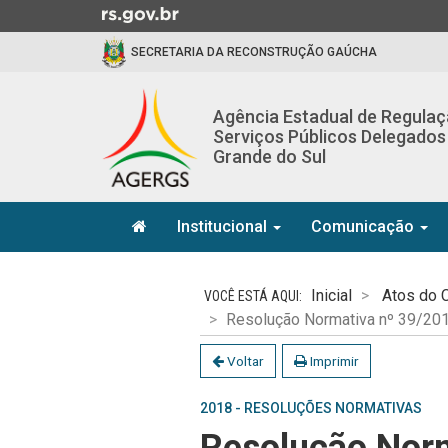
Ir
para
SECRETARIA DA RECONSTRUÇÃO GAÚCHA
o
conteúdo
Ir
Agência Estadual de Regula
para
Serviços Públicos Delegados
o
Grande do Sul
menu
Ir
Início
para
Institucional
Comunicação
do
a
menu
Início
busca
do
Inicial
Atos do 
conteúdo
Resolução Normativa nº 39/20
Voltar
Imprimir
2018 - RESOLUÇÕES NORMATIVAS