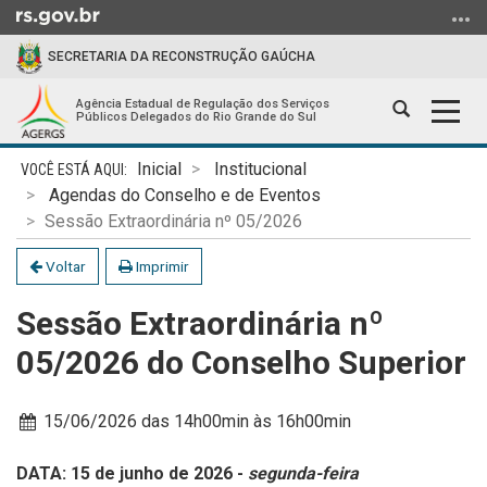
Ir
para
SECRETARIA DA RECONSTRUÇÃO GAÚCHA
o
conteúdo
Agência Estadual de Regulação dos Serviços
Abrir
Alter
Ir
Públicos Delegados do Rio Grande do Sul
a
a
para
Início
busca
nave
o
Inicial
Institucional
do
menu
Agendas do Conselho e de Eventos
conteúdo
Ir
Sessão Extraordinária nº 05/2026
para
Voltar
Imprimir
a
busca
Sessão Extraordinária nº
05/2026 do Conselho Superior
Data:
15/06/2026 das 14h00min
às 16h00min
DATA: 15 de junho de 2026 -
segunda-feira