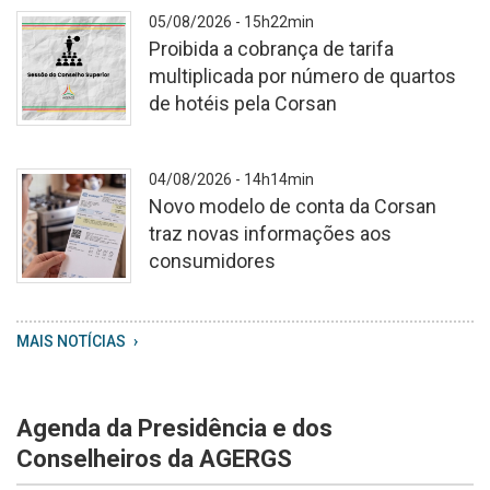
A
05/08/2026 - 15h22min
Proibida a cobrança de tarifa
multiplicada por número de quartos
de hotéis pela Corsan
Cópia
04/08/2026 - 14h14min
de
Novo modelo de conta da Corsan
Consultas
traz novas informações aos
e
consumidores
Audiência
Públicas
WhatsApp
MAIS NOTÍCIAS
Image
2026
08
Agenda da Presidência e dos
04
at
Conselheiros da AGERGS
13