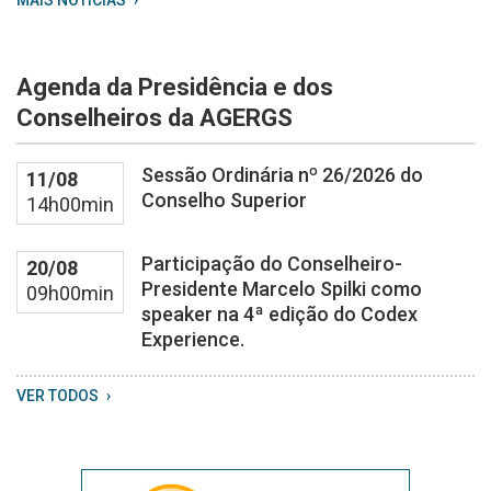
MAIS NOTÍCIAS
Image
2026
08
Agenda da Presidência e dos
04
at
Conselheiros da AGERGS
13
59
Sessão Ordinária nº 26/2026 do
11/08
20
Conselho Superior
14h00min
Participação do Conselheiro-
20/08
Presidente Marcelo Spilki como
09h00min
speaker na 4ª edição do Codex
Experience.
VER TODOS