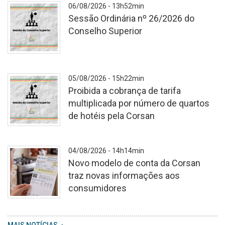
06/08/2026 - 13h52min
Sessão Ordinária nº 26/2026 do
Conselho Superior
A
05/08/2026 - 15h22min
Proibida a cobrança de tarifa
multiplicada por número de quartos
de hotéis pela Corsan
Cópia
04/08/2026 - 14h14min
de
Novo modelo de conta da Corsan
Consultas
traz novas informações aos
e
consumidores
Audiência
Públicas
WhatsApp