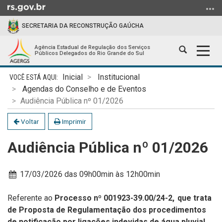
Ir
para
SECRETARIA DA RECONSTRUÇÃO GAÚCHA
o
conteúdo
Agência Estadual de Regulação dos Serviços
Abrir
Alter
Ir
Públicos Delegados do Rio Grande do Sul
a
a
para
Início
busca
nave
o
Inicial
Institucional
do
menu
Agendas do Conselho e de Eventos
conteúdo
Ir
Audiência Pública nº 01/2026
para
Voltar
Imprimir
a
busca
Audiência Pública nº 01/2026
Data:
17/03/2026 das 09h00min
às 12h00min
Referente ao
Processo nº
001923-39.00/24-2,
que trata
de Proposta de Regulamentação dos procedimentos
de notificação por ligações indevidas de água pluvial