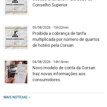
Conselho Superior
A
05/08/2026 - 15h22min
Proibida a cobrança de tarifa
multiplicada por número de quartos
de hotéis pela Corsan
Cópia
04/08/2026 - 14h14min
de
Novo modelo de conta da Corsan
Consultas
traz novas informações aos
e
consumidores
Audiência
Públicas
WhatsApp
MAIS NOTÍCIAS
Image
2026