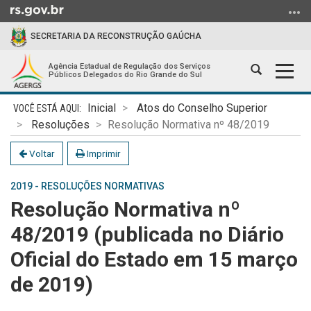
Ir
para
SECRETARIA DA RECONSTRUÇÃO GAÚCHA
o
conteúdo
Agência Estadual de Regulação dos Serviços
Abrir
Alter
Ir
Públicos Delegados do Rio Grande do Sul
a
a
para
Início
busca
nave
o
Inicial
Atos do Conselho Superior
do
menu
Resoluções
Resolução Normativa nº 48/2019
conteúdo
Ir
Voltar
Imprimir
para
a
2019 - RESOLUÇÕES NORMATIVAS
busca
Resolução Normativa nº
48/2019 (publicada no Diário
Oficial do Estado em 15 março
de 2019)