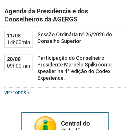
08
Agenda da Presidência e dos
04
at
Conselheiros da AGERGS
13
59
Sessão Ordinária nº 26/2026 do
11/08
20
Conselho Superior
14h00min
Participação do Conselheiro-
20/08
Presidente Marcelo Spilki como
09h00min
speaker na 4ª edição do Codex
Experience.
VER TODOS