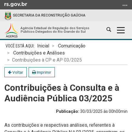
Ir
para
SECRETARIA DA RECONSTRUÇÃO GAÚCHA
o
conteúdo
Agência Estadual de Regulação dos Serviços
Abrir
Alter
Ir
Públicos Delegados do Rio Grande do Sul
a
a
para
Início
busca
nave
o
Inicial
Comunicação
do
menu
Contribuições e Análises
conteúdo
Ir
Contribuições à CP e AP 03/2025
para
Voltar
Imprimir
a
busca
Contribuições à Consulta e à
Audiência Pública 03/2025
Publicação:
30/03/2025 às 00h00min
As contribuições e respectivas análises, referentes à