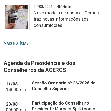
Cópia
04/08/2026 - 14h14min
de
Novo modelo de conta da Corsan
Consultas
traz novas informações aos
e
consumidores
Audiência
Públicas
WhatsApp
MAIS NOTÍCIAS
Image
2026
08
Agenda da Presidência e dos
04
at
Conselheiros da AGERGS
13
59
Sessão Ordinária nº 26/2026 do
11/08
20
Conselho Superior
14h00min
Participação do Conselheiro-
20/08
Presidente Marcelo Spilki como
09h00min