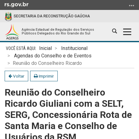
Ir
para
SECRETARIA DA RECONSTRUÇÃO GAÚCHA
o
conteúdo
Agência Estadual de Regulação dos Serviços
Abrir
Alter
Ir
Públicos Delegados do Rio Grande do Sul
a
a
para
Início
busca
nave
o
Inicial
Institucional
do
menu
Agendas do Conselho e de Eventos
conteúdo
Ir
Reunião do Conselheiro Ricardo
para
Voltar
Imprimir
a
busca
Reunião do Conselheiro
Ricardo Giuliani com a SELT,
SERG, Concessionária Rota de
Santa Maria e Conselho de
Usuários da RSM.