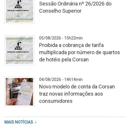
Sessão Ordinária nº 26/2026 do
Conselho Superior
A
05/08/2026 - 15h22min
Proibida a cobrança de tarifa
multiplicada por número de quartos
de hotéis pela Corsan
Cópia
04/08/2026 - 14h14min
de
Novo modelo de conta da Corsan
Consultas
traz novas informações aos
e
consumidores
Audiência
Públicas
WhatsApp
MAIS NOTÍCIAS
Image