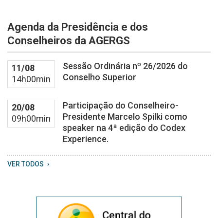
2026
08
Agenda da Presidência e dos
04
at
Conselheiros da AGERGS
13
59
Sessão Ordinária nº 26/2026 do
11/08
20
Conselho Superior
14h00min
Participação do Conselheiro-
20/08
Presidente Marcelo Spilki como
09h00min
speaker na 4ª edição do Codex
Experience.
VER TODOS