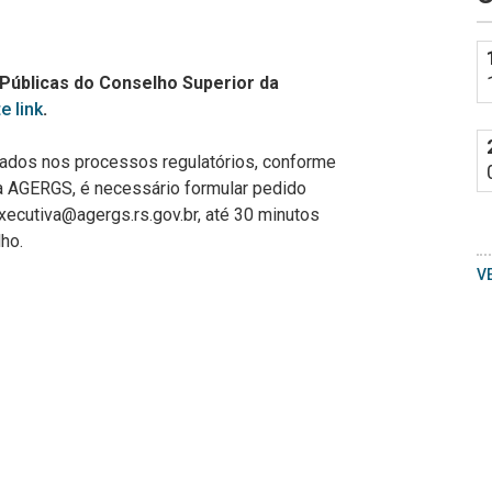
1
5
2
 Públicas do Conselho Superior da
e link
.
mados nos processos regulatórios, conforme
da AGERGS, é necessário formular pedido
xecutiva@agergs.rs.gov.br, até 30 minutos
ho.
V