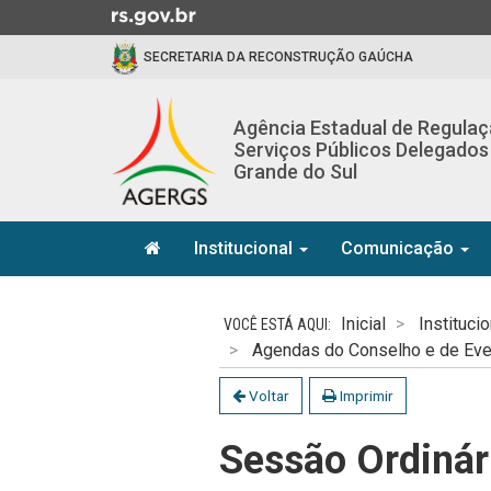
Ir
para
SECRETARIA DA RECONSTRUÇÃO GAÚCHA
o
conteúdo
Ir
Agência Estadual de Regula
para
Serviços Públicos Delegados
o
Grande do Sul
menu
Ir
Início
para
Institucional
Comunicação
do
a
menu
Início
busca
do
Inicial
Institucio
conteúdo
Agendas do Conselho e de Ev
Voltar
Imprimir
Sessão Ordinár