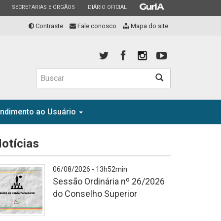
ESTADO
ESTADO
ESTADO
SECRETARIAS E ÓRGÃOS
DIÁRIO OFICIAL
Contraste
Fale conosco
Mapa do site
Buscar
endimento ao Usuário
otícias
06/08/2026 - 13h52min
Sessão Ordinária nº 26/2026
do Conselho Superior