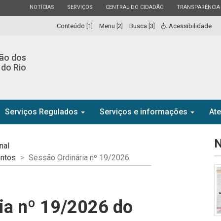
ESTADO
ESTADO
ESTADO
ESTADO
NOTÍCIAS
SERVIÇOS
CENTRAL DO CIDADÃO
TRANSPARÊNCIA
Conteúdo [1]
Menu [2]
Busca [3]
Acessibilidade
ção dos
 do Rio
Serviços Regulados
Serviços e informações
At
N
nal
entos
Sessão Ordinária nº 19/2026
ia nº 19/2026 do