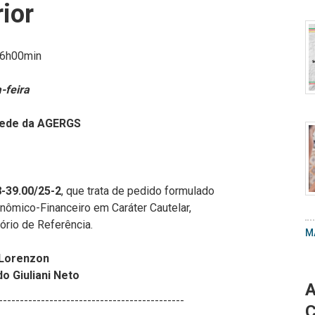
ior
A
16h00min
-feira
C
l na sede da AGERGS
d
6
C
e
A
-39.00/25-2
, que trata de pedido formulado
P
nômico-Financeiro em Caráter Cautelar,
W
rio de Referência.
M
I
2
 Lorenzon
0
o Giuliani Neto
A
0
--------------------------------------------
at
C