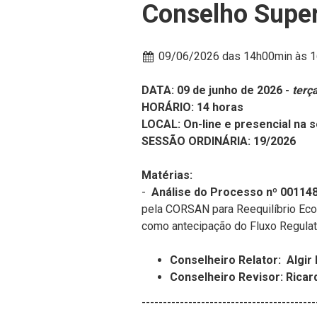
Conselho Super
Data:
09/06/2026 das 14h00min
às 
DATA: 09 de junho de 2026 -
terça
HORÁRIO: 14 horas
LOCAL: On-line e presencia
SESSÃO ORDINÁRIA: 19/202
Matérias:
-
Análise do Processo nº 001148
pela CORSAN para Reequilíbrio Eco
como antecipação do Fluxo Regulató
Conselheiro Relator:
Algir
Conselheiro Revisor: Ricard
-----------------------------------------