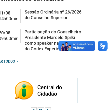
3
9
Sessão Ordinária nº 26/2026
11/08
0
do Conselho Superior
14h00min
Participação do Conselheiro-
20/08
Presidente Marcelo Spilki
09h00min
como speaker na 4ª edição
do Codex Experience.
ER TODOS
Anterior
Pausar
Próximo