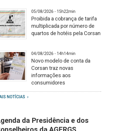
05/08/2026 - 15h22min
Proibida a cobrança de tarifa
multiplicada por número de
quartos de hotéis pela Corsan
ópia
04/08/2026 - 14h14min
e
Novo modelo de conta da
onsultas
Corsan traz novas
informações aos
udiência
consumidores
úblicas
hatsApp
AIS NOTÍCIAS
mage
026
8
genda da Presidência e dos
4
onselheiros da AGERGS