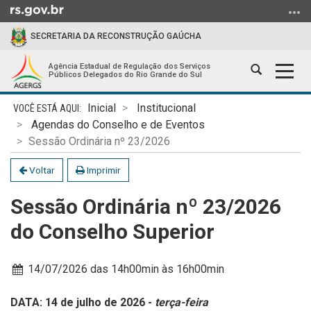
Ir
para
SECRETARIA DA RECONSTRUÇÃO GAÚCHA
o
conteúdo
Agência Estadual de Regulação dos Serviços
Abrir
Alter
Ir
Públicos Delegados do Rio Grande do Sul
a
a
para
Início
busca
nave
o
Inicial
Institucional
do
menu
Agendas do Conselho e de Eventos
conteúdo
Ir
Sessão Ordinária nº 23/2026
para
Voltar
Imprimir
a
busca
Sessão Ordinária nº 23/2026
do Conselho Superior
Data:
14/07/2026 das 14h00min
às 16h00min
DATA: 14 de julho de 2026 -
terça-feira