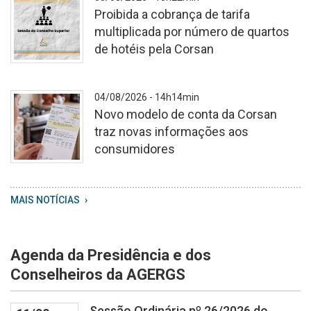
Proibida a cobrança de tarifa
multiplicada por número de quartos
de hotéis pela Corsan
Cópia
04/08/2026 - 14h14min
de
Novo modelo de conta da Corsan
Consultas
traz novas informações aos
e
consumidores
Audiência
Públicas
WhatsApp
MAIS NOTÍCIAS
Image
2026
08
Agenda da Presidência e dos
04
at
Conselheiros da AGERGS
13
59
Sessão Ordinária nº 26/2026 do